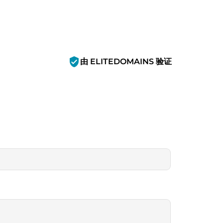
verified_user
由 ELITEDOMAINS 验证