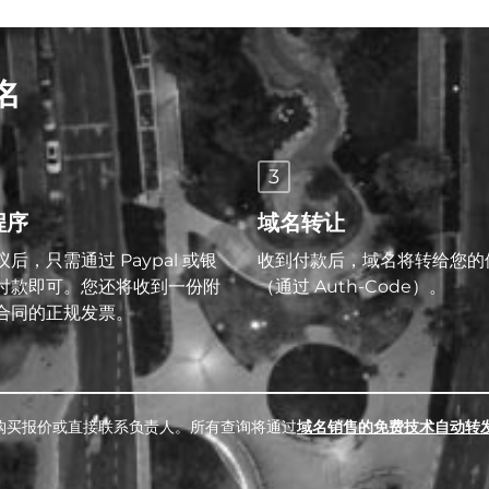
名
3
程序
域名转让
后，只需通过 Paypal 或银
收到付款后，域名将转给您的
付款即可。您还将收到一份附
（通过 Auth-Code）。
合同的正规发票。
购买报价或直接联系负责人。所有查询将通过
域名销售的免费技术自动转