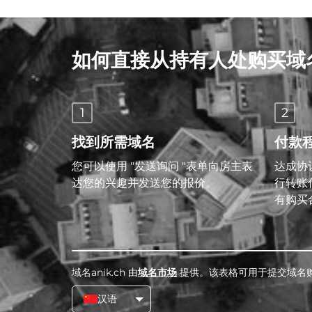
如何直接从持有人处购买域
1
2
找到所需域名
付款
您可以使用 "发送询问 "表单向房主表
达成协议
达您的兴趣并发送您的报价。
行转账
有购买
域名anik.ch 由
域名市场
提供。该表格可用于提交域名
汉语