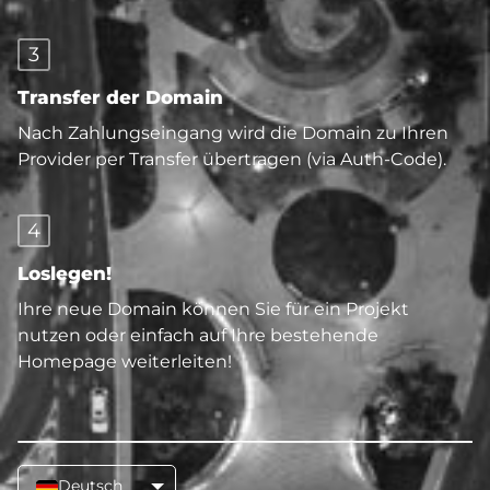
3
Transfer der Domain
Nach Zahlungseingang wird die Domain zu Ihren
Provider per Transfer übertragen (via Auth-Code).
4
Loslegen!
Ihre neue Domain können Sie für ein Projekt
nutzen oder einfach auf Ihre bestehende
Homepage weiterleiten!
Deutsch